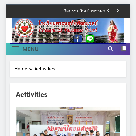
Skip
กิจกรรมวันเข้าพรรษา
to
content
กิจกรรมเฉลิมพระชนมพรรษา ร.10
โรงเรียนพระหฤทัย
Phraharuthai
พัฒนเวศม์
นิทศการสอน
Pattanaves
MENU
วันภาษาไทยแห่งชาติ
School
กิจกรรมวันเข้าพรรษา
Home
Acttivities
กิจกรรมเฉลิมพระชนมพรรษา ร.10
Acttivities