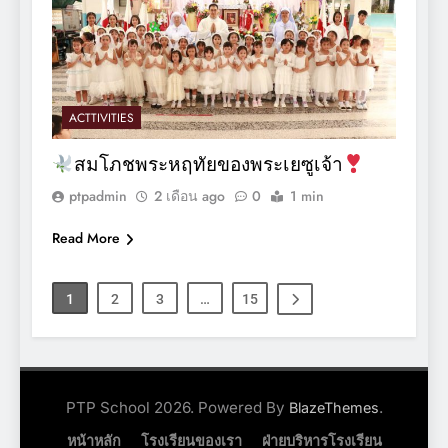
ACTTIVITIES
สมโภชพระหฤทัยของพระเยซูเจ้า
ptpadmin
2 เดือน ago
0
1 min
Read More
1
2
3
…
15
PTP School 2026. Powered By
.
BlazeThemes
หน้าหลัก
โรงเรียนของเรา
ฝ่ายบริหารโรงเรียน