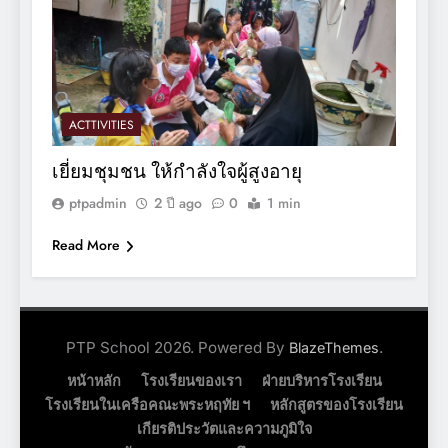
ACTTIVITIES
เยี่ยมชุมชน ให้กำลังใจผู้สูงอายุ
ptpadmin
2 ปี ago
0
1 min
Read More
PTP School 2026. Powered By
.
BlazeThemes
หน้าหลัก
โรงเรียนของเรา
ฝ่ายบริหารโรงเรียน
โรงเรียนในเครือคณะพระหฤทัย ฯ
หลักสูตรของโรงเรียน
เกียรติประวัตและความภูมิใจ