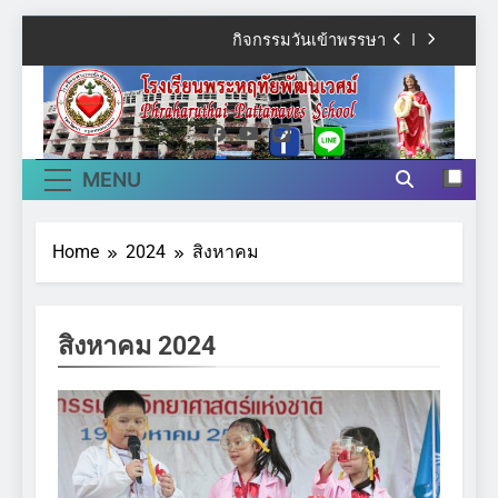
Skip
กิจกรรมวันเข้าพรรษา
to
content
กิจกรรมเฉลิมพระชนมพรรษา ร.10
โรงเรียนพระหฤทัย
Phraharuthai
พัฒนเวศม์
นิทศการสอน
Pattanaves
MENU
วันภาษาไทยแห่งชาติ
School
กิจกรรมวันเข้าพรรษา
Home
2024
สิงหาคม
กิจกรรมเฉลิมพระชนมพรรษา ร.10
สิงหาคม 2024